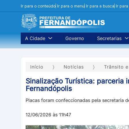
Ir para o conteúdo
Ir para o menu
Ir para a busca
Ir par
A Cidade
Governo
Secretarias
Início
Notícias
Trânsito 
Sinalização Turística: parceri
Fernandópolis
Placas foram confeccionadas pela secretaria d
12/06/2026 às 11h47