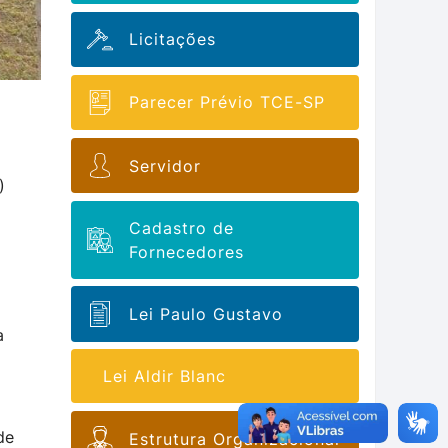
Licitações
Parecer Prévio TCE-SP
Servidor
)
Cadastro de
Fornecedores
Lei Paulo Gustavo
a
Lei Aldir Blanc
de
Estrutura Organizacional