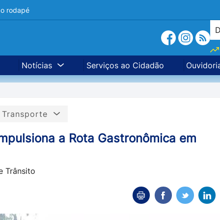
a o rodapé
Notícias
Serviços ao Cidadão
Ouvidori
e Transporte
a impulsiona a Rota Gastronômica em
e Trânsito