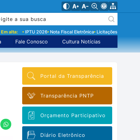
Em alta:
IPTU 2026
Nota Fiscal Eletrônica
Licitações
a
Fale Conosco
Cultura Notícias
Portal da Transparência
Transparência PNTP
Orçamento Participativo
Diário Eletrônico