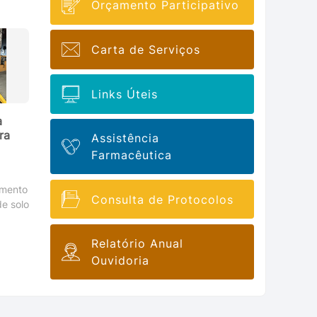
Orçamento Participativo
Carta de Serviços
Links Úteis
a
ra
Assistência
Farmacêutica
imento
Consulta de Protocolos
de solo
Relatório Anual
Ouvidoria