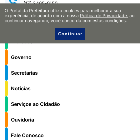
(17) 3465-0150
O Portal da Prefeitura utiliza cookies para melhorar a sua
Funcionamento:
experiência, de acordo com a nossa
Política de Privacidade
, ao
Das 08h às 17h
continuar navegando, você concorda com estas condições.
Continuar
A Cidade
Governo
Secretarias
Notícias
Serviços ao Cidadão
Ouvidoria
Fale Conosco