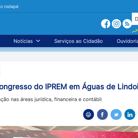
a o rodapé
Notícias
Serviços ao Cidadão
Ouvidori
Congresso do IPREM em Águas de Lindo
ão nas áreas jurídica, financeira e contábil