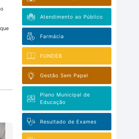
to
Atendimento ao Público
 que
Farmácia
FUNDEB
Gestão Sem Papel
Plano Municipal de
Educação
Resultado de Exames