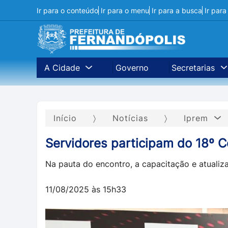
Ir para o conteúdo
Ir para o menu
Ir para a busca
Ir par
A Cidade
Governo
Secretarias
Início
Notícias
Iprem
Servidores participam do 18º 
Na pauta do encontro, a capacitação e atualizaç
11/08/2025 às 15h33