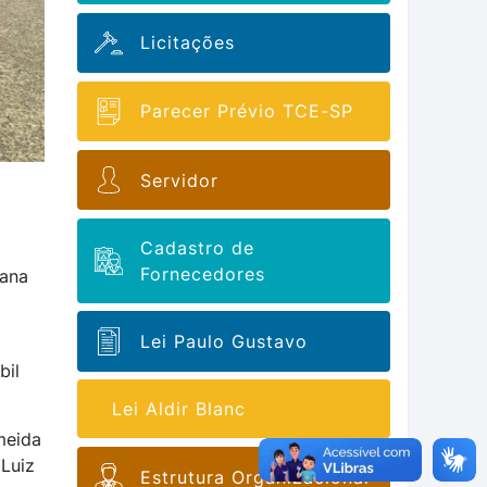
Licitações
Parecer Prévio TCE-SP
Servidor
Cadastro de
Fornecedores
mana
Lei Paulo Gustavo
bil
Lei Aldir Blanc
meida
 Luiz
Estrutura Organizacional