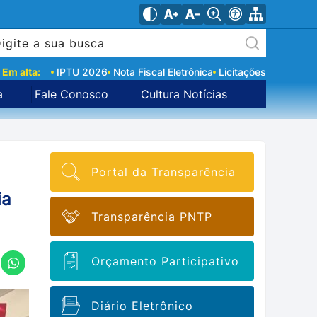
Em alta:
IPTU 2026
Nota Fiscal Eletrônica
Licitações
a
Fale Conosco
Cultura Notícias
Portal da Transparência
ia
Transparência PNTP
Orçamento Participativo
Diário Eletrônico