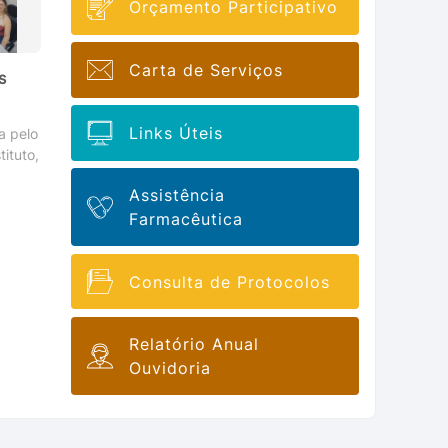
Orçamento Participativo
Carta de Serviços
s
Links Úteis
a pelo
ituto,
Assistência
Farmacêutica
Consulta de Protocolos
Relatório Anual
Ouvidoria