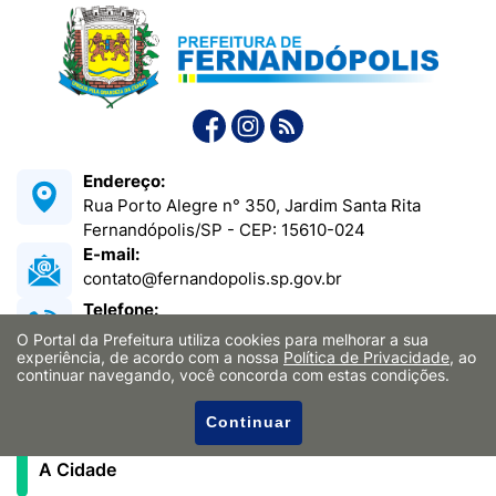
Endereço:
Rua Porto Alegre n° 350, Jardim Santa Rita
Fernandópolis/SP - CEP: 15610-024
E-mail:
contato@fernandopolis.sp.gov.br
Telefone:
(17) 3465-0150
O Portal da Prefeitura utiliza cookies para melhorar a sua
experiência, de acordo com a nossa
Política de Privacidade
, ao
Funcionamento:
continuar navegando, você concorda com estas condições.
Das 08h às 17h
Continuar
A Cidade