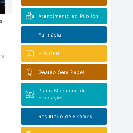
Atendimento ao Público
da
Farmácia
FUNDEB
ara
Gestão Sem Papel
Plano Municipal de
Educação
Resultado de Exames