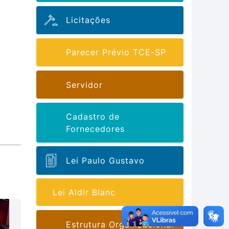
Licitações
Parecer Prévio TCE-SP
Servidor
Cadastro de
Fornecedores
Lei Paulo Gustavo
Lei Aldir Blanc
Estrutura Organizacional