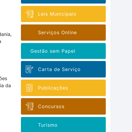
Leis Municipais
Serviços Online
dania,
a
Gestão sem Papel
Carta de Serviço
m
ções
ia da
Publicações
Concursos
Turismo