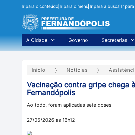
Ir para o conteúdo
Ir para o menu
Ir para a busca
Ir par
A Cidade
Governo
Secretarias
Início
Notícias
Assistênc
Vacinação contra gripe chega 
Fernandópolis
Ao todo, foram aplicadas sete doses
27/05/2026 às 16h12