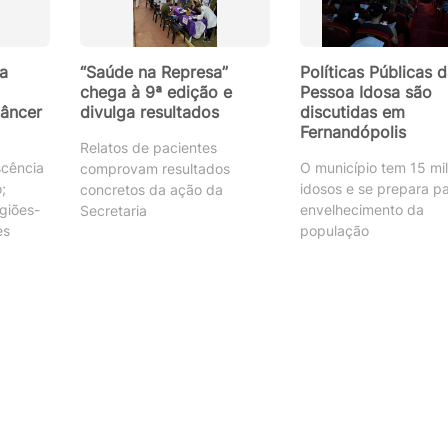
a
“Saúde na Represa”
Políticas Públicas 
chega à 9ª edição e
Pessoa Idosa são
câncer
divulga resultados
discutidas em
Fernandópolis
Relatos de pacientes
scência
O município tem 15 mil
comprovam resultados
;
idosos e se prepara p
concretos da ação da
rgiões-
envelhecimento da
Secretaria
es
população