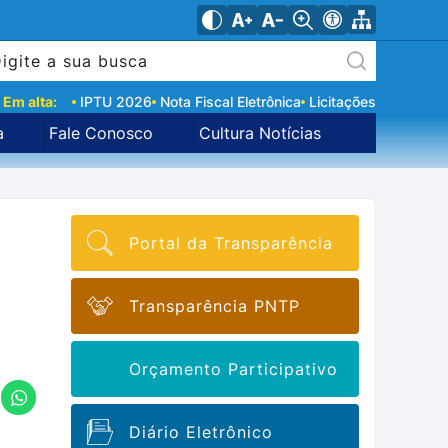
Em alta:
IPTU 2026
Nota Fiscal Eletrônica
Licitações
a
Fale Conosco
Cultura Notícias
Portal da Transparência
Transparência PNTP
Orçamento Participativo
Diário Eletrônico