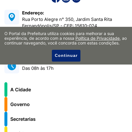
Endereço:
Rua Porto Alegre n° 350, Jardim Santa Rita
Fernandópolis/SP - CEP: 15610-024
E-mail:
O Portal da Prefeitura utiliza cookies para melhorar a sua
experiência, de acordo com a nossa
Política de Privacidade
, ao
contato@fernandopolis.sp.gov.br
continuar navegando, você concorda com estas condições.
Telefone:
(17) 3465-0150
Continuar
Funcionamento:
Das 08h às 17h
A Cidade
Governo
Secretarias