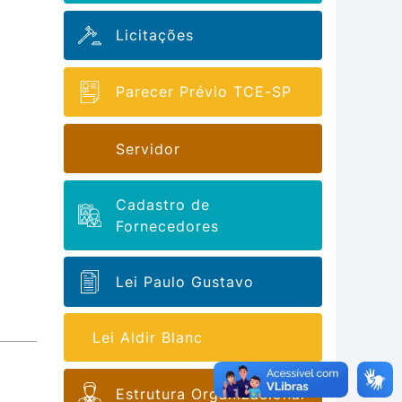
Licitações
Parecer Prévio TCE-SP
Servidor
Cadastro de
Fornecedores
Lei Paulo Gustavo
Lei Aldir Blanc
Estrutura Organizacional