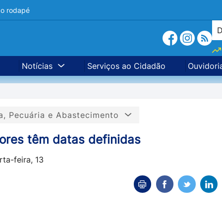
a o rodapé
Notícias
Serviços ao Cidadão
Ouvidori
ra, Pecuária e Abastecimento
ores têm datas definidas
ta-feira, 13