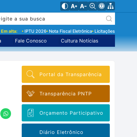
Em alta:
IPTU 2026
Nota Fiscal Eletrônica
Licitações
a
Fale Conosco
Cultura Notícias
Portal da Transparência
Transparência PNTP
Orçamento Participativo
Diário Eletrônico