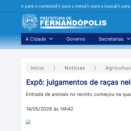
Ir para o conteúdo
Ir para o menu
Ir para a busca
Ir par
A Cidade
Governo
Secretarias
Início
Notícias
Agricultu
Expô: julgamentos de raças nel
Entrada de animais no recinto começou na quar
14/05/2026 às 14h42