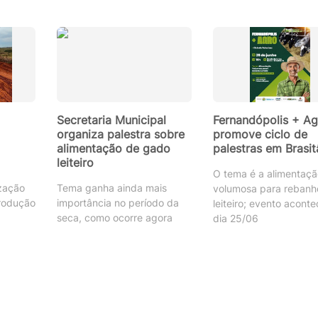
Secretaria Municipal
Fernandópolis + Ag
organiza palestra sobre
promove ciclo de
alimentação de gado
palestras em Brasit
leiteiro
O tema é a alimentaçã
ização
Tema ganha ainda mais
volumosa para rebanh
rodução
importância no período da
leiteiro; evento acont
seca, como ocorre agora
dia 25/06