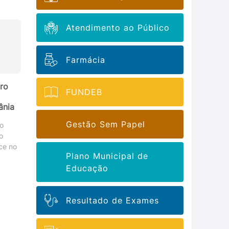
Atendimento ao Público
Farmácia
ro
FUNDEB
ânia
Gestão Sem Papel
o
o
ece no
Plano Municipal de
Educação
Resultado de Exames